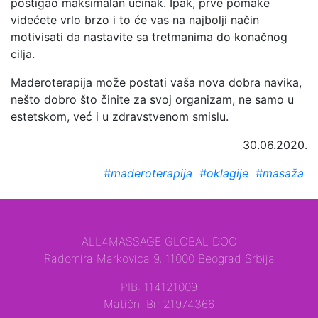
postigao maksimalan učinak. Ipak, prve pomake
videćete vrlo brzo i to će vas na najbolji način
motivisati da nastavite sa tretmanima do konačnog
cilja.
Maderoterapija može postati vaša nova dobra navika,
nešto dobro što činite za svoj organizam, ne samo u
estetskom, već i u zdravstvenom smislu.
30.06.2020.
#maderoterapija
#oklagije
#masaža
ALL4MASSAGE GLOBAL DOO
Radomira Markovica 9, 11000 Beograd Srbija
PIB: 114121009
Matični Br: 21974366