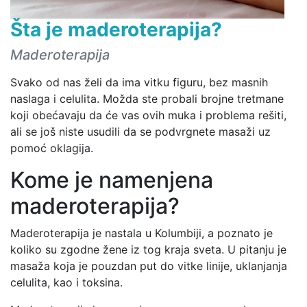
Šta je maderoterapija?
Maderoterapija
Svako od nas želi da ima vitku figuru, bez masnih
naslaga i celulita. Možda ste probali brojne tretmane
koji obećavaju da će vas ovih muka i problema rešiti,
ali se još niste usudili da se podvrgnete masaži uz
pomoć oklagija.
Kome je namenjena
maderoterapija?
Maderoterapija je nastala u Kolumbiji, a poznato je
koliko su zgodne žene iz tog kraja sveta. U pitanju je
masaža koja je pouzdan put do vitke linije, uklanjanja
celulita, kao i toksina.