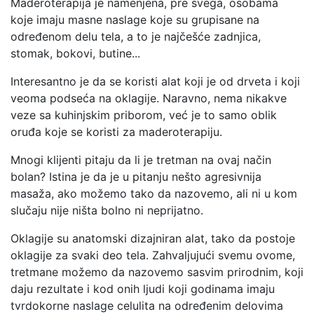
Maderoterapija je namenjena, pre svega, osobama
koje imaju masne naslage koje su grupisane na
određenom delu tela, a to je najčešće zadnjica,
stomak, bokovi, butine...
Interesantno je da se koristi alat koji je od drveta i koji
veoma podseća na oklagije. Naravno, nema nikakve
veze sa kuhinjskim priborom, već je to samo oblik
oruđa koje se koristi za maderoterapiju.
Mnogi klijenti pitaju da li je tretman na ovaj način
bolan? Istina je da je u pitanju nešto agresivnija
masaža, ako možemo tako da nazovemo, ali ni u kom
slučaju nije ništa bolno ni neprijatno.
Oklagije su anatomski dizajniran alat, tako da postoje
oklagije za svaki deo tela. Zahvaljujući svemu ovome,
tretmane možemo da nazovemo sasvim prirodnim, koji
daju rezultate i kod onih ljudi koji godinama imaju
tvrdokorne naslage celulita na određenim delovima