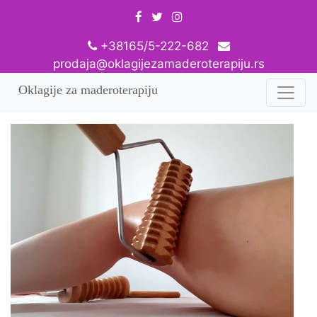
+38165/5-222-682
prodaja@oklagijezamaderoterapiju.rs
Oklagije za maderoterapiju