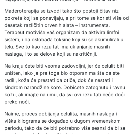
Maderoterapija se izvodi tako što postoji čitav niz
pokreta koji se ponavljaju, a pri tome se koristi više od
desetak različitih drvenih alata – instrumenata.
Terapeut motiviše vaš organizam da aktivira limfni
sistem, i da oslobađa toksine koji su se akumulirali u
telu. Sve to kao rezultat ima uklanjanje masnih
naslaga, i to sa delova koji su nakritičniji.
Na kraju ćete biti veoma zadovoljni, jer će celulit biti
uništen, iako je pre toga bio otporan ma šta da ste
radili, koža će prestati da otiče, dok će nestati i
sindrom narandžine kore. Dobićete zategnutu i ravnu
kožu, ali imajte na umu, da svi ovi rezultati neće doći
preko noći.
Naime, proces dobijanja celulita, masnih naslaga i
viška kilograma se događao u dugom vremenskom
periodu, tako da će biti potrebno više seansi da bi se