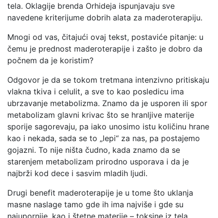
tela. Oklagije brenda Orhideja ispunjavaju sve
navedene kriterijume dobrih alata za maderoterapiju.
Mnogi od vas, čitajući ovaj tekst, postaviće pitanje: u
čemu je prednost maderoterapije i zašto je dobro da
počnem da je koristim?
Odgovor je da se tokom tretmana intenzivno pritiskaju
vlakna tkiva i celulit, a sve to kao posledicu ima
ubrzavanje metabolizma. Znamo da je usporen ili spor
metabolizam glavni krivac što se hranljive materije
sporije sagorevaju, pa iako unosimo istu količinu hrane
kao i nekada, sada se to „lepi“ za nas, pa postajemo
gojazni. To nije ništa čudno, kada znamo da se
starenjem metabolizam prirodno usporava i da je
najbrži kod dece i sasvim mladih ljudi.
Drugi benefit maderoterapije je u tome što uklanja
masne naslage tamo gde ih ima najviše i gde su
najupornije, kao i štetne materije – toksine iz tela.