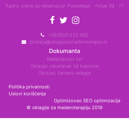
Radno vreme za reklamacije: Ponedeljak - Petak 09 - 17
+38165/5-222-682
prodaja@oklagijezamaderoterapiju.rs
Dokumanta
Reklamacioni list
Obrazac odustanak od kupovine
Obrazac zamena oklagije
Politika privatnosti
Uslovi korišćenja
Optimizovao
SEO optimizacija
© oklagije za maderoterapiju 2019