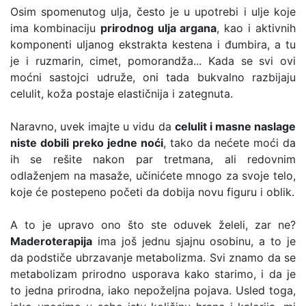
Osim spomenutog ulja, često je u upotrebi i ulje koje
ima kombinaciju
prirodnog ulja argana
, kao i aktivnih
komponenti uljanog ekstrakta kestena i đumbira, a tu
je i ruzmarin, cimet, pomorandža... Kada se svi ovi
moćni sastojci udruže, oni tada bukvalno razbijaju
celulit, koža postaje elastičnija i zategnuta.
Naravno, uvek imajte u vidu da
celulit i masne naslage
niste dobili preko jedne noći
, tako da nećete moći da
ih se rešite nakon par tretmana, ali redovnim
odlaženjem na masaže, učinićete mnogo za svoje telo,
koje će postepeno početi da dobija novu figuru i oblik.
A to je upravo ono što ste oduvek želeli, zar ne?
Maderoterapija
ima još jednu sjajnu osobinu, a to je
da podstiče ubrzavanje metabolizma. Svi znamo da se
metabolizam prirodno usporava kako starimo, i da je
to jedna prirodna, iako nepoželjna pojava. Usled toga,