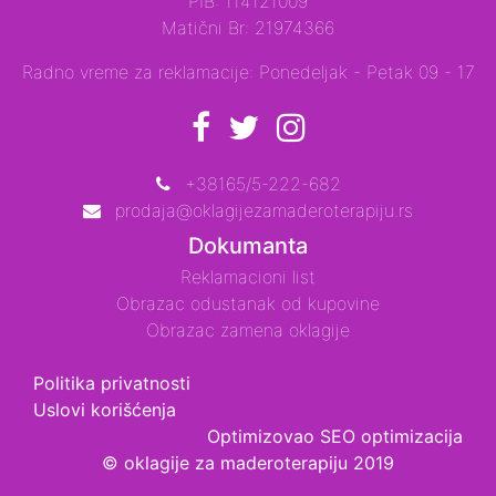
PIB: 114121009
Matični Br: 21974366
Radno vreme za reklamacije: Ponedeljak - Petak 09 - 17
+38165/5-222-682
prodaja@oklagijezamaderoterapiju.rs
Dokumanta
Reklamacioni list
Obrazac odustanak od kupovine
Obrazac zamena oklagije
Politika privatnosti
Uslovi korišćenja
Optimizovao
SEO optimizacija
© oklagije za maderoterapiju 2019