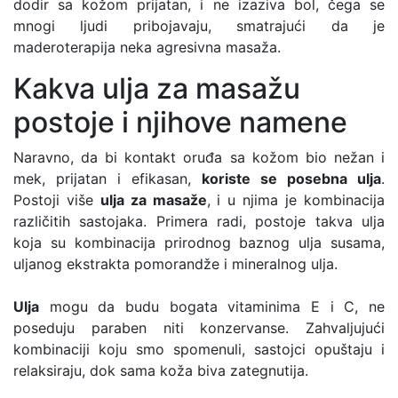
dodir sa kožom prijatan, i ne izaziva bol, čega se
mnogi ljudi pribojavaju, smatrajući da je
maderoterapija neka agresivna masaža.
Kakva ulja za masažu
postoje i njihove namene
Naravno, da bi kontakt oruđa sa kožom bio nežan i
mek, prijatan i efikasan,
koriste se posebna ulja
.
Postoji više
ulja za masaže
, i u njima je kombinacija
različitih sastojaka. Primera radi, postoje takva ulja
koja su kombinacija prirodnog baznog ulja susama,
uljanog ekstrakta pomorandže i mineralnog ulja.
Ulja
mogu da budu bogata vitaminima E i C, ne
poseduju paraben niti konzervanse. Zahvaljujući
kombinaciji koju smo spomenuli, sastojci opuštaju i
relaksiraju, dok sama koža biva zategnutija.