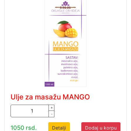
Ulje za masažu MANGO
+
-
1050 rsd.
Detalji
Dodaj u korpu