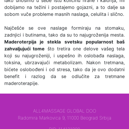
iako unosimo u sebe istu količinu hrane i kalorija, mi
dobijamo na težini i postajemo gojazni, a to dalje sa
sobom vuče probleme masnih naslaga, celulita i slično.
Najčešće se ove naslage formiraju na stomaku,
zadnjici i butinama, tako da su to najugroženija mesta.
Maderoterpija je stekla svetsku popularnost baš
zahvaljujući tome
što tretira one delove vašeg tela
koji su najugroženiji, i uspešno ih oslobađa naslaga,
toksina, ubrzavajući metabolizam. Nakon tretmana,
bićete oslobođeni i od stresa, tako da je ovo dodatni
benefit i razlog da se odlučite za tretmane
maderoterapije.
ALL4MASSAGE GLOBAL DOO
Radomira Markovica 9, 11000 Beograd Srbija