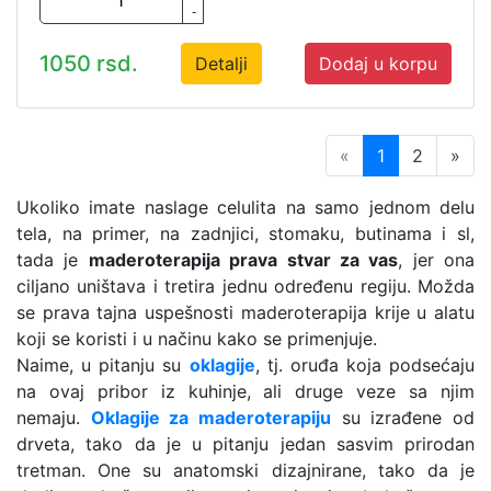
-
1050 rsd.
Detalji
Dodaj u korpu
«
1
2
»
Ukoliko imate naslage celulita na samo jednom delu
tela, na primer, na zadnjici, stomaku, butinama i sl,
tada je
maderoterapija prava stvar za vas
, jer ona
ciljano uništava i tretira jednu određenu regiju. Možda
se prava tajna uspešnosti maderoterapija krije u alatu
koji se koristi i u načinu kako se primenjuje.
Naime, u pitanju su
oklagije
, tj. oruđa koja podsećaju
na ovaj pribor iz kuhinje, ali druge veze sa njim
nemaju.
Oklagije za maderoterapiju
su izrađene od
drveta, tako da je u pitanju jedan sasvim prirodan
tretman. One su anatomski dizajnirane, tako da je