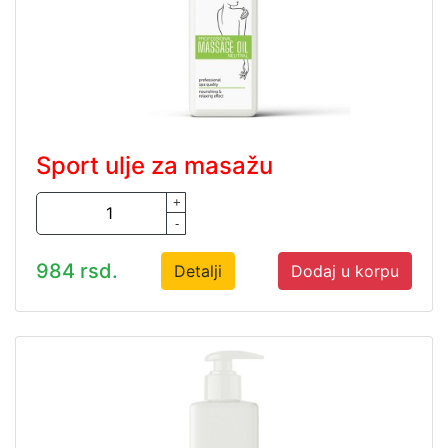
Sport ulje za masažu
+
-
984 rsd.
Detalji
Dodaj u korpu