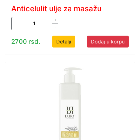
Anticelulit ulje za masažu
+
-
2700 rsd.
Detalji
Dodaj u korpu