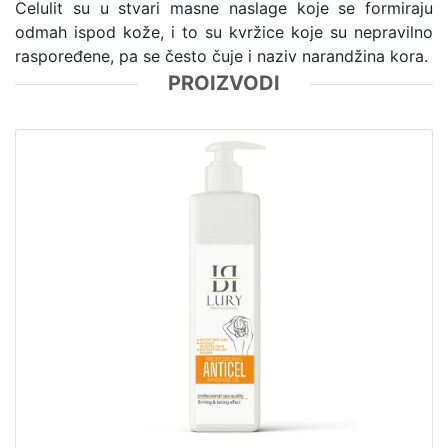
Celulit su u stvari masne naslage koje se formiraju
odmah ispod kože, i to su kvržice koje su nepravilno
raspoređene, pa se često čuje i naziv narandžina kora.