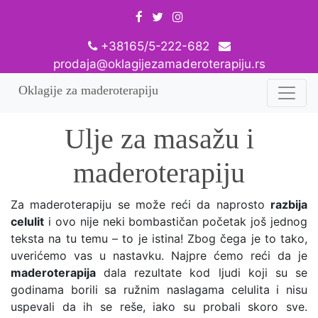
+38165/5-222-682
prodaja@oklagijezamaderoterapiju.rs
Oklagije za maderoterapiju
Ulje za masažu i
maderoterapiju
Za maderoterapiju se može reći da naprosto
razbija
celulit
i ovo nije neki bombastičan početak još jednog
teksta na tu temu – to je istina! Zbog čega je to tako,
uverićemo vas u nastavku. Najpre ćemo reći da je
maderoterapija
dala rezultate kod ljudi koji su se
godinama borili sa ružnim naslagama celulita i nisu
uspevali da ih se reše, iako su probali skoro sve.