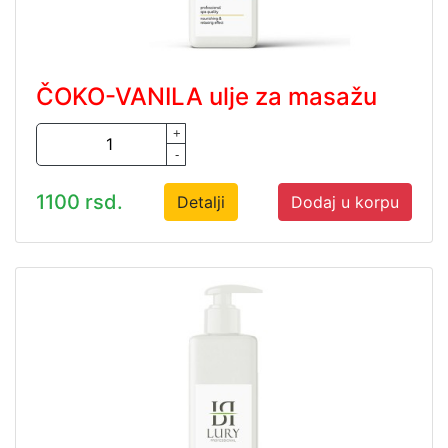
ČOKO-VANILA ulje za masažu
+
-
1100 rsd.
Detalji
Dodaj u korpu