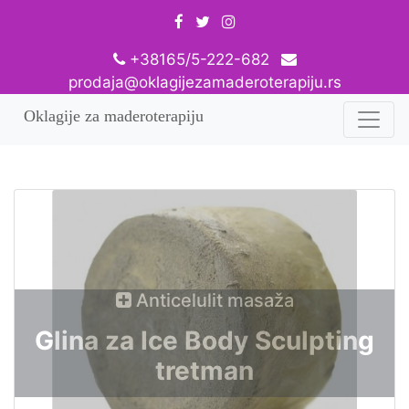
+38165/5-222-682
prodaja@oklagijezamaderoterapiju.rs
Oklagije za maderoterapiju
Anticelulit masaža
Glina za Ice Body Sculpting
tretman