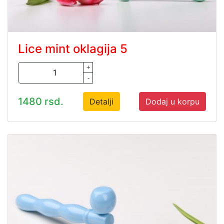
Lice mint oklagija 5
+
-
1480 rsd.
Detalji
Dodaj u korpu