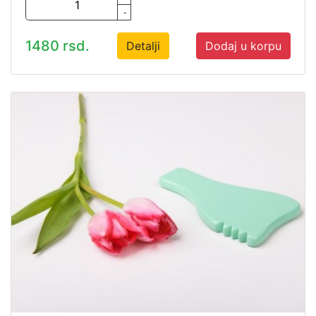
-
1480 rsd.
Detalji
Dodaj u korpu