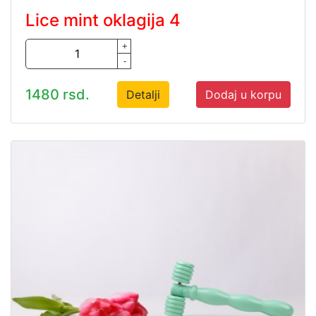
Lice mint oklagija 4
+
-
1480 rsd.
Detalji
Dodaj u korpu