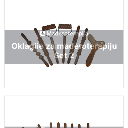
Maderoterapija
Oklagije za maderoterapiju
Set 2