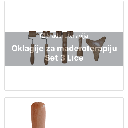
Maderoterapija
Oklagije za maderoterapiju
Set 3 Lice