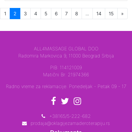
1
2
3
4
5
6
7
8
...
14
15
»
ALL4MASSAGE GLOBAL DOO
Radomira Markovica 9, 11000 Beograd Srbija
PIB: 114121009
Matični Br: 21974366
Radno vreme za reklamacije: Ponedeljak - Petak 09 - 17
+38165/5-222-682
prodaja@oklagijezamaderoterapiju.rs