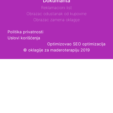
Dokumanta
Reklamacioni list
Obrazac odustanak od kupovine
Obrazac zamena oklagije
Politika privatnosti
Uslovi korišćenja
Optimizovao
SEO optimizacija
© oklagije za maderoterapiju 2019