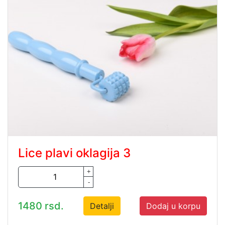
Lice plavi oklagija 3
+
-
1480 rsd.
Detalji
Dodaj u korpu