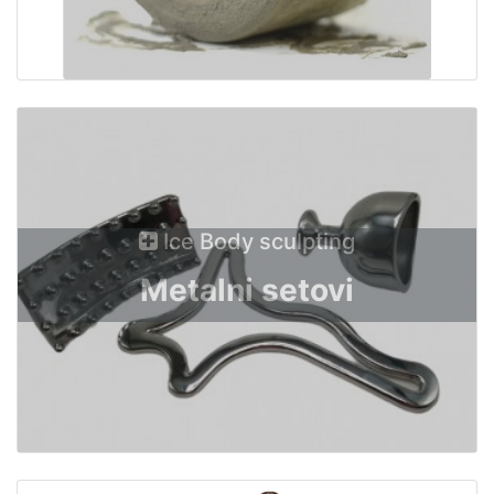
Ice Body sculpting
Metalni setovi