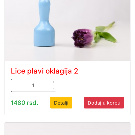
Lice plavi oklagija 2
+
-
1480 rsd.
Detalji
Dodaj u korpu