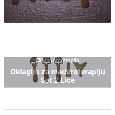
Maderoterapija
Oklagije za maderoterapiju
Set 2 Lice