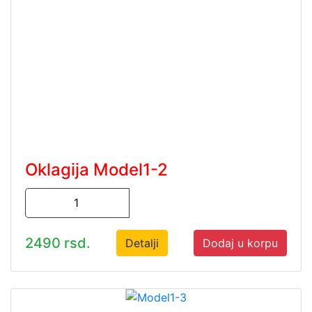
Oklagija Model1-2
2490 rsd.
Detalji
Dodaj u korpu