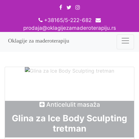
+38165/5-222-682
prodaja@oklagijezamaderoterapiju.rs
Oklagije za maderoterapiju
Anticelulit masaža
Glina za Ice Body Sculpting
tretman