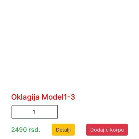
Oklagija Model1-3
2490 rsd.
Detalji
Dodaj u korpu