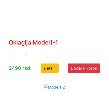
Oklagija Model1-1
2490 rsd.
Detalji
Dodaj u korpu