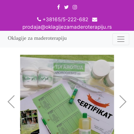
+38165/5-222-682
prodaja@oklagijezamaderoterapiju.rs
Oklagije za maderoterapiju