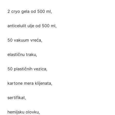
⁣ 2 cryo gela od 500 ml,⁣
⁣ anticelulit ulje od 500 ml,⁣
⁣ 50 vakuum vreća,⁣
⁣ elastičnu traku,⁣
⁣ 50 plastičnih vezica,⁣
⁣ kartone mera klijenata,⁣
⁣ sertifikat,⁣
⁣ hemijsku olovku,⁣