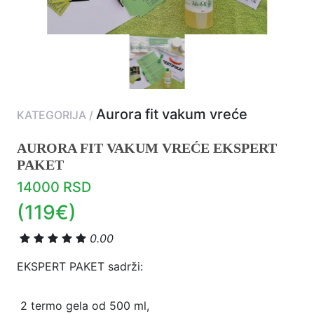
Aurora fit vakum vreće
KATEGORIJA /
AURORA FIT VAKUM VREĆE EKSPERT
PAKET
14000 RSD
(119€)
0.00
EKSPERT PAKET sadrži:⁣
⁣ 2 termo gela od 500 ml,⁣