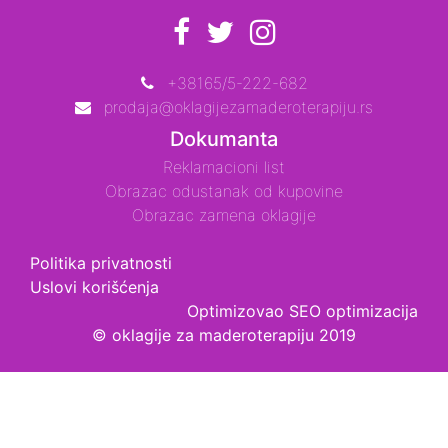
+38165/5-222-682
prodaja@oklagijezamaderoterapiju.rs
Dokumanta
Reklamacioni list
Obrazac odustanak od kupovine
Obrazac zamena oklagije
Politika privatnosti
Uslovi korišćenja
Optimizovao
SEO optimizacija
© oklagije za maderoterapiju 2019