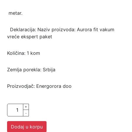
⁣ metar.⁣
⁣ ⁣ Deklaracija: Naziv proizvoda: Aurora fit vakum
vreće ekspert paket
Količina: 1 kom
Zemlja porekla: Srbija
Proizvodjač: Energorora doo
+
-
Dodaj u korpu