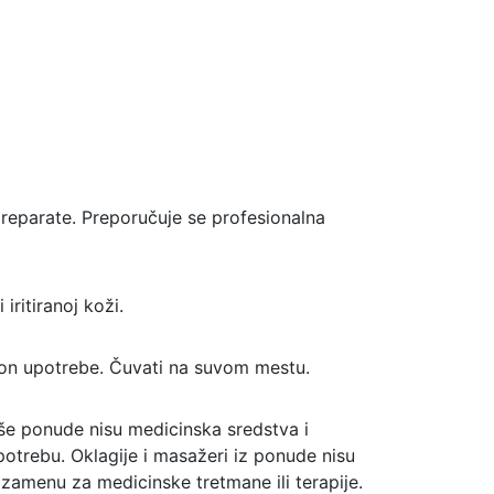
 preparate. Preporučuje se profesionalna
iritiranoj koži.
akon upotrebe. Čuvati na suvom mestu.
še ponude nisu medicinska sredstva i
potrebu. Oklagije i masažeri iz ponude nisu
 zamenu za medicinske tretmane ili terapije.