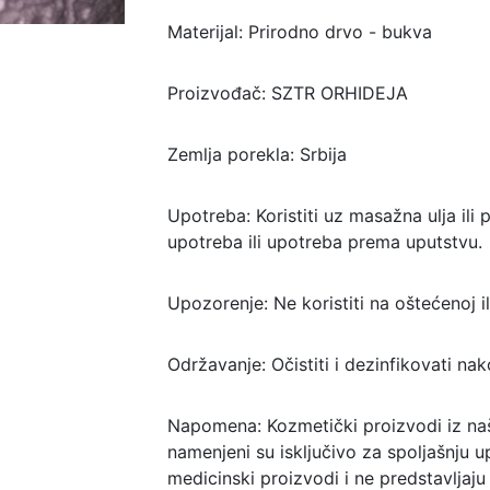
Materijal: Prirodno drvo - bukva
Proizvođač: SZTR ORHIDEJA
Zemlja porekla: Srbija
Upotreba: Koristiti uz masažna ulja ili
upotreba ili upotreba prema uputstvu.
Upozorenje: Ne koristiti na oštećenoj ili 
Održavanje: Očistiti i dezinfikovati n
Napomena: Kozmetički proizvodi iz na
namenjeni su isključivo za spoljašnju u
medicinski proizvodi i ne predstavljaju