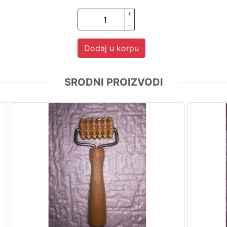
+
-
Dodaj u korpu