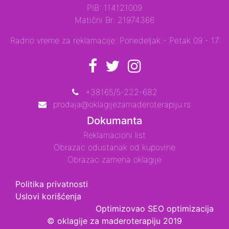
PIB: 114121009
Matični Br: 21974366
Radno vreme za reklamacije: Ponedeljak - Petak 09 - 17
+38165/5-222-682
prodaja@oklagijezamaderoterapiju.rs
Dokumanta
Reklamacioni list
Obrazac odustanak od kupovine
Obrazac zamena oklagije
Politika privatnosti
Uslovi korišćenja
Optimizovao
SEO optimizacija
© oklagije za maderoterapiju 2019