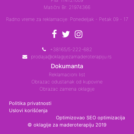
Matični Br: 21974366
Radno vreme za reklamacije: Ponedeljak - Petak 09 - 17
+38165/5-222-682
prodaja@oklagijezamaderoterapiju.rs
Dokumanta
Reklamacioni list
Obrazac odustanak od kupovine
Obrazac zamena oklagije
Politika privatnosti
Uslovi korišćenja
Optimizovao
SEO optimizacija
© oklagije za maderoterapiju 2019