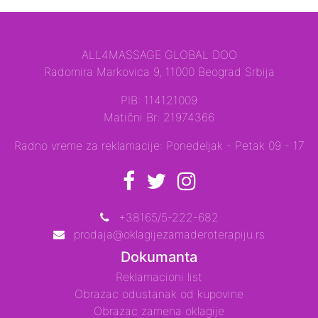
ALL4MASSAGE GLOBAL DOO
Radomira Markovica 9, 11000 Beograd Srbija
PIB: 114121009
Matični Br: 21974366
Radno vreme za reklamacije: Ponedeljak - Petak 09 - 17
+38165/5-222-682
prodaja@oklagijezamaderoterapiju.rs
Dokumanta
Reklamacioni list
Obrazac odustanak od kupovine
Obrazac zamena oklagije