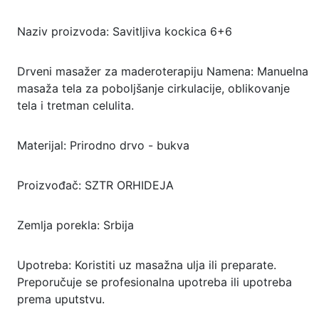
Naziv proizvoda: Savitljiva kockica 6+6
Drveni masažer za maderoterapiju Namena: Manuelna
masaža tela za poboljšanje cirkulacije, oblikovanje
tela i tretman celulita.
Materijal: Prirodno drvo - bukva
Proizvođač: SZTR ORHIDEJA
Zemlja porekla: Srbija
Upotreba: Koristiti uz masažna ulja ili preparate.
Preporučuje se profesionalna upotreba ili upotreba
prema uputstvu.