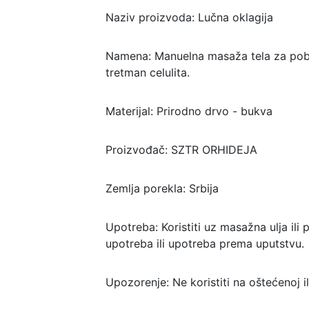
Naziv proizvoda: Lučna oklagija
Namena: Manuelna masaža tela za pobolj
tretman celulita.
Materijal: Prirodno drvo - bukva
Proizvođač: SZTR ORHIDEJA
Zemlja porekla: Srbija
Upotreba: Koristiti uz masažna ulja ili
upotreba ili upotreba prema uputstvu.
Upozorenje: Ne koristiti na oštećenoj ili 