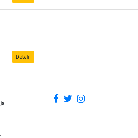
Detalji
ja
-