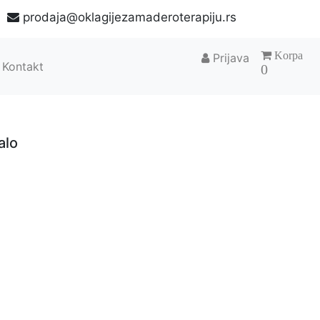
2
prodaja@oklagijezamaderoterapiju.rs
Korpa
Prijava
Kontakt
0
alo