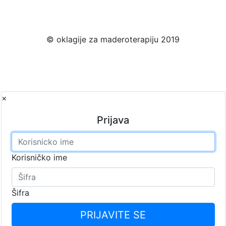
Uslovi korišćenja
© oklagije za maderoterapiju 2019
×
Prijava
Korisničko ime
Šifra
PRIJAVITE SE