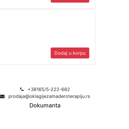
Dodaj u korpu
+38165/5-222-682
prodaja@oklagijezamaderoterapiju.rs
Dokumanta
Reklamacioni list
Obrazac odustanak od kupovine
Obrazac zamena oklagije