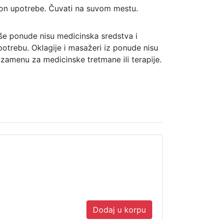
akon upotrebe. Čuvati na suvom mestu.
še ponude nisu medicinska sredstva i
potrebu. Oklagije i masažeri iz ponude nisu
 zamenu za medicinske tretmane ili terapije.
Dodaj u korpu