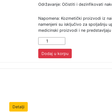
Održavanje: Očistiti i dezinfikovati n
Napomena: Kozmetički proizvodi iz na
namenjeni su isključivo za spoljašnju u
medicinski proizvodi i ne predstavljaju
Dodaj u korpu
Detalji