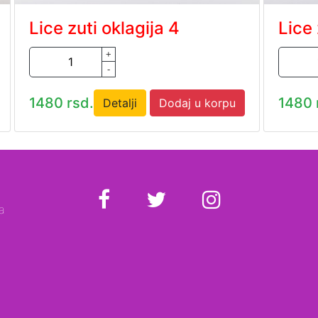
Lice zuti oklagija 4
Lice 
+
-
1480 rsd.
1480 
Detalji
Dodaj u korpu
a