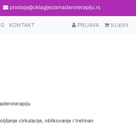
2
prodaja@oklagijezamaderoterapiju.rs
OG
KONTAKT
PRIJAVA
KORPA
aderoterapiju
šanje cirkulacije, oblikovanje i tretman