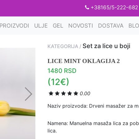
+38165/5-222-68
CURRENT)
PROIZVODI
ULJE
GEL
NOVOSTI
DOSTAVA
BL
Set za lice u boji
KATEGORIJA /
LICE MINT OKLAGIJA 2
1480 RSD
(12€)
0.00
Naziv proizvoda: Drveni masažer za m
Namena: Manuelna masaža lica za pobolj
lica.