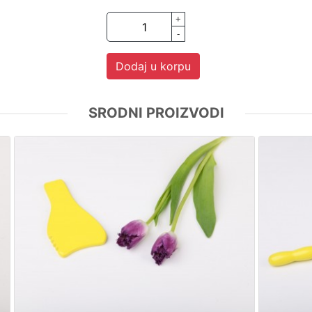
+
-
Dodaj u korpu