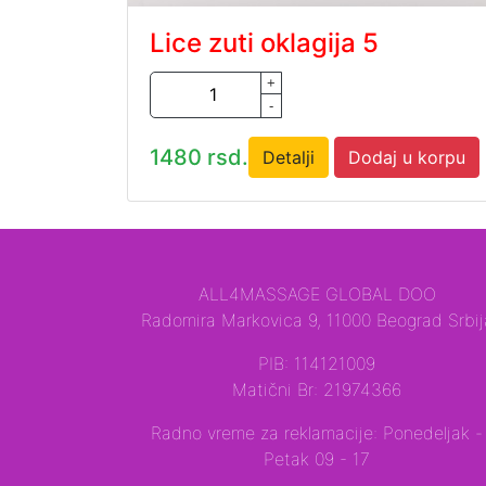
Lice zuti oklagija 5
+
-
1480 rsd.
Detalji
Dodaj u korpu
ALL4MASSAGE GLOBAL DOO
Radomira Markovica 9, 11000 Beograd Srbij
PIB: 114121009
Matični Br: 21974366
Radno vreme za reklamacije: Ponedeljak -
Petak 09 - 17