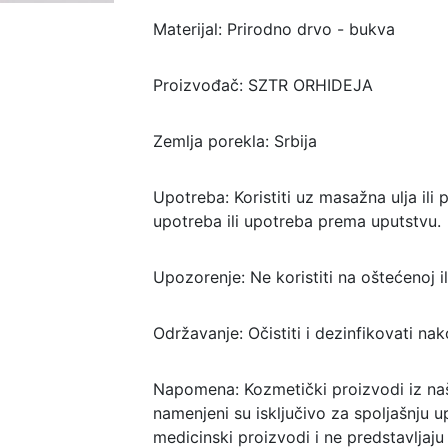
Materijal: Prirodno drvo - bukva
Proizvođač: SZTR ORHIDEJA
Zemlja porekla: Srbija
Upotreba: Koristiti uz masažna ulja ili
upotreba ili upotreba prema uputstvu.
Upozorenje: Ne koristiti na oštećenoj ili 
Održavanje: Očistiti i dezinfikovati n
Napomena: Kozmetički proizvodi iz na
namenjeni su isključivo za spoljašnju u
medicinski proizvodi i ne predstavljaju