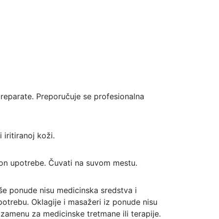
 preparate. Preporučuje se profesionalna
iritiranoj koži.
akon upotrebe. Čuvati na suvom mestu.
še ponude nisu medicinska sredstva i
potrebu. Oklagije i masažeri iz ponude nisu
 zamenu za medicinske tretmane ili terapije.