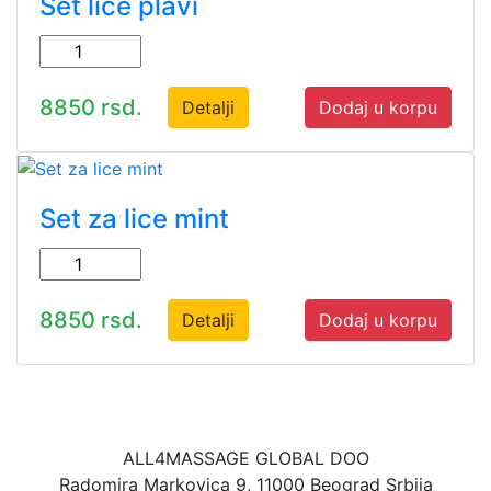
Set lice plavi
8850 rsd.
Detalji
Dodaj u korpu
Set za lice mint
8850 rsd.
Detalji
Dodaj u korpu
ALL4MASSAGE GLOBAL DOO
Radomira Markovica 9, 11000 Beograd Srbija