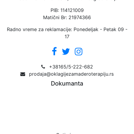
PIB: 114121009
Matični Br: 21974366
Radno vreme za reklamacije: Ponedeljak - Petak 09 -
17
+38165/5-222-682
prodaja@oklagijezamaderoterapiju.rs
Dokumanta
Reklamacioni list
Obrazac odustanak od kupovine
Obrazac zamena oklagije
Politika privatnosti
Uslovi korišćenja