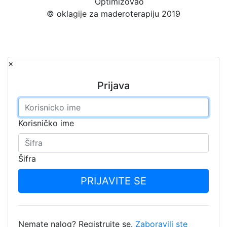
Optimizovao
SEO optimizacija
© oklagije za maderoterapiju 2019
×
Prijava
Korisničko ime
Šifra
PRIJAVITE SE
Nemate nalog? Registrujte se.
Zaboravili ste