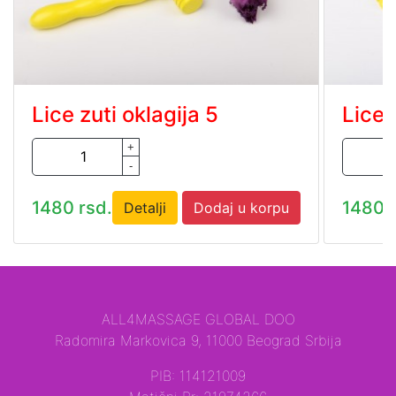
Lice zuti oklagija 5
Lice 
+
-
1480 rsd.
1480 r
Detalji
Dodaj u korpu
ALL4MASSAGE GLOBAL DOO
Radomira Markovica 9, 11000 Beograd Srbija
PIB: 114121009