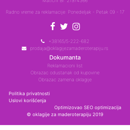
Matični Br: 21974366
Radno vreme za reklamacije: Ponedeljak - Petak 09 - 17
+38165/5-222-682
prodaja@oklagijezamaderoterapiju.rs
Dokumanta
Reklamacioni list
Obrazac odustanak od kupovine
Obrazac zamena oklagije
Politika privatnosti
Uslovi korišćenja
Optimizovao
SEO optimizacija
© oklagije za maderoterapiju 2019